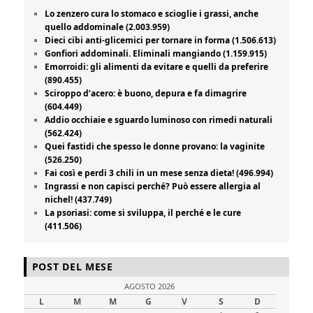
Lo zenzero cura lo stomaco e scioglie i grassi, anche
quello addominale (2.003.959)
Dieci cibi anti-glicemici per tornare in forma (1.506.613)
Gonfiori addominali. Eliminali mangiando (1.159.915)
Emorroidi: gli alimenti da evitare e quelli da preferire
(890.455)
Sciroppo d’acero: è buono, depura e fa dimagrire
(604.449)
Addio occhiaie e sguardo luminoso con rimedi naturali
(562.424)
Quei fastidi che spesso le donne provano: la vaginite
(526.250)
Fai così e perdi 3 chili in un mese senza dieta! (496.994)
Ingrassi e non capisci perché? Può essere allergia al
nichel! (437.749)
La psoriasi: come si sviluppa, il perché e le cure
(411.506)
POST DEL MESE
AGOSTO 2026
L
M
M
G
V
S
D