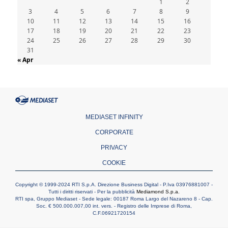
1
2
3
4
5
6
7
8
9
10
11
12
13
14
15
16
17
18
19
20
21
22
23
24
25
26
27
28
29
30
31
« Apr
MEDIASET INFINITY
CORPORATE
PRIVACY
COOKIE
Copyright © 1999-2024 RTI S.p.A. Direzione Business Digital - P.Iva 03976881007 -
Tutti i diritti riservati - Per la pubblicità
Mediamond S.p.a.
RTI spa, Gruppo Mediaset - Sede legale: 00187 Roma Largo del Nazareno 8 - Cap.
Soc. € 500.000.007,00 int. vers. - Registro delle Imprese di Roma,
C.F.06921720154