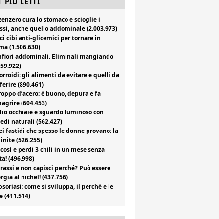
 PIÙ LETTI
zenzero cura lo stomaco e scioglie i
ssi, anche quello addominale (2.003.973)
ci cibi anti-glicemici per tornare in
ma (1.506.630)
fiori addominali. Eliminali mangiando
159.922)
rroidi: gli alimenti da evitare e quelli da
ferire (890.461)
roppo d’acero: è buono, depura e fa
agrire (604.453)
io occhiaie e sguardo luminoso con
edi naturali (562.427)
i fastidi che spesso le donne provano: la
inite (526.255)
 così e perdi 3 chili in un mese senza
ta! (496.998)
rassi e non capisci perché? Può essere
ergia al nichel! (437.756)
psoriasi: come si sviluppa, il perché e le
e (411.514)