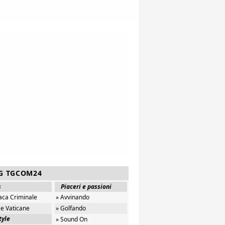
G TGCOM24
s
Piaceri e passioni
aca Criminale
» Avvinando
ze Vaticane
» Golfando
tyle
» Sound On