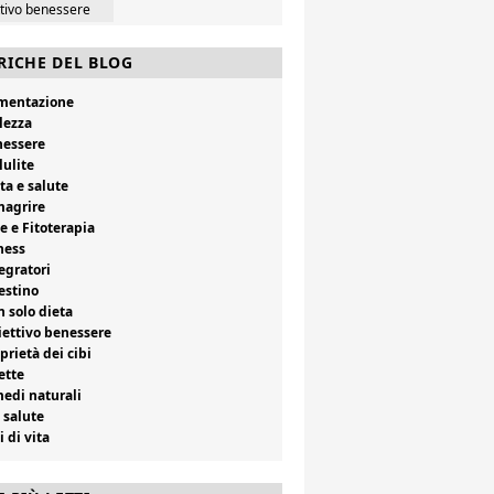
ttivo benessere
RICHE DEL BLOG
imentazione
lezza
nessere
lulite
ta e salute
magrire
e e Fitoterapia
ness
egratori
estino
 solo dieta
ettivo benessere
prietà dei cibi
ette
edi naturali
 salute
i di vita