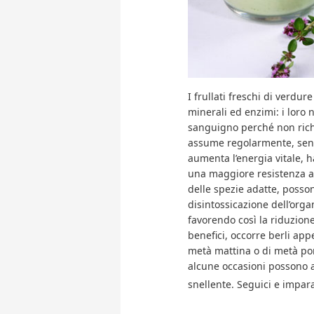
I frullati freschi di verdu
minerali ed enzimi: i loro 
sanguigno perché non rich
assume regolarmente, senza
aumenta l’energia vitale, h
una maggiore resistenza all
delle spezie adatte, posso
disintossicazione dell’orga
favorendo così la riduzion
benefici, occorre berli ap
metà mattina o di metà pom
alcune occasioni possono 
snellente. Seguici e impa