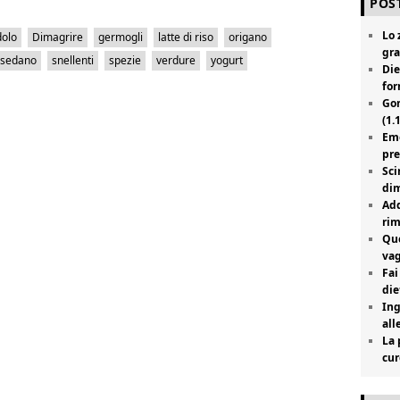
POST
Lo 
dolo
Dimagrire
germogli
latte di riso
origano
gra
sedano
snellenti
spezie
verdure
yogurt
Die
for
Gon
(1.
Emo
pre
Sci
dim
Add
rim
Que
vag
Fai
die
Ing
all
La 
cur