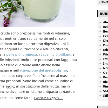
» Obie
RUB
Al
Bel
Be
re crude sono preziosissime fonti di vitamine,
Cel
nutrienti entrano rapidamente nel circolo
Die
iedono un lungo processo digestivo. Chi li
Di
 aggiunta di zucchero o altri dolcificanti,
Erb
a la
pelle più luminosa
, i
capelli più brillanti
e
Fit
Int
e infezioni. Inoltre, se preparati con l’aggiunta
Int
no essere di grande aiuto anche nella
Non
nismo e nell’
attivazione del metabolismo
,
Obi
e del peso corporeo. Per sfruttarne al massimo i
Pro
pena preparati. Sono indicati come spuntino di
Ric
eriggio, in sostituzione della frutta, ma in
Rim
Sos
anche diventare un ottimo antipasto saziante e
Stil
ra con noi come fare…
Continua a leggere
→