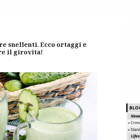
re snellenti. Ecco ortaggi e
e il girovita!
BLO
New
» Cron
» Stan
Lifes