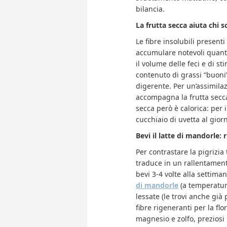
bilancia.
La frutta secca aiuta chi so
Le fibre insolubili presenti
accumulare notevoli quant
il volume delle feci e di sti
contenuto di grassi “buoni” d
digerente. Per un’assimila
accompagna la frutta secca 
secca però è calorica: per 
cucchiaio di uvetta al gior
Bevi il latte di mandorle: 
Per contrastare la pigrizia 
traduce in un rallentamento
bevi 3-4 volte alla settima
di mandorle
(a temperatur
lessate (le trovi anche già
fibre rigeneranti per la flor
magnesio e zolfo, preziosi 