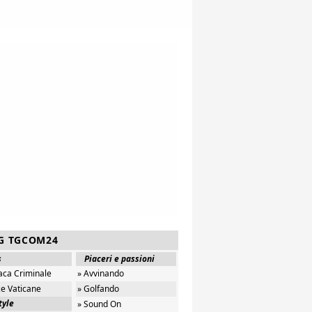
G TGCOM24
s
Piaceri e passioni
aca Criminale
» Avvinando
ze Vaticane
» Golfando
tyle
» Sound On