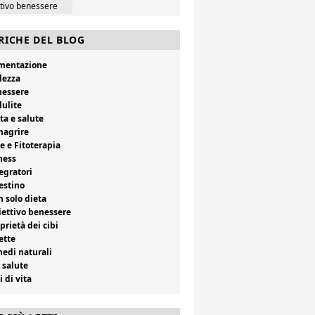
ttivo benessere
RICHE DEL BLOG
imentazione
lezza
nessere
lulite
ta e salute
magrire
e e Fitoterapia
ness
egratori
estino
 solo dieta
ettivo benessere
prietà dei cibi
ette
edi naturali
 salute
i di vita