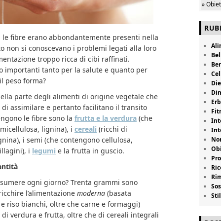
» Obie
RUB
a le fibre erano abbondantemente presenti nella
Al
o non si conoscevano i problemi legati alla loro
Bel
entazione troppo ricca di cibi raffinati.
Be
o importanti tanto per la salute e quanto per
Cel
il peso forma?
Die
Di
ella parte degli alimenti di origine vegetale che
Erb
di assimilare e pertanto facilitano il transito
Fit
tengono le fibre sono la
frutta e la verdura
(che
Int
micellulosa, lignina), i
cereali
(ricchi di
Int
ignina), i semi (che contengono cellulosa,
Non
Obi
llagini), i
legumi
e la frutta in guscio.
Pro
antità
Ric
Rim
sumere ogni giorno? Trenta grammi sono
Sos
rricchire l’alimentazione
moderna
(basata
Stil
e riso bianchi, oltre che carne e formaggi)
i verdura e frutta, oltre che di cereali integrali