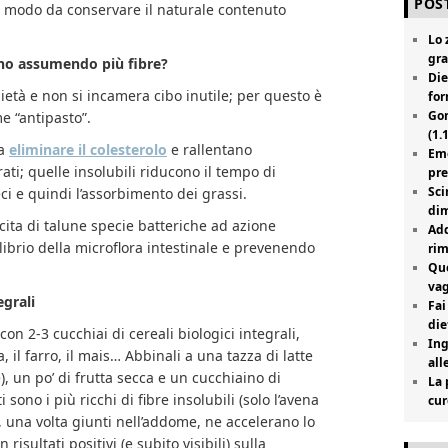
POST
n modo da conservare il naturale contenuto
Lo 
gra
ono assumendo più fibre?
Die
azietà e non si incamera cibo inutile; per questo è
for
Gon
e “antipasto”.
(1.
 a
eliminare il colesterolo
e rallentano
Emo
ati; quelle insolubili riducono il tempo di
pre
Sci
eci e quindi l’assorbimento dei grassi.
dim
scita di talune specie batteriche ad azione
Add
librio della microflora intestinale e prevenendo
rim
Que
vag
egrali
Fai
die
on 2-3 cucchiai di cereali biologici integrali,
Ing
 il farro, il mais… Abbinali a una tazza di latte
all
), un po’ di frutta secca e un cucchiaino di
La 
i sono i più ricchi di fibre insolubili (solo l’avena
cur
e, una volta giunti nell’addome, ne accelerano lo
isultati positivi (e subito visibili) sulla