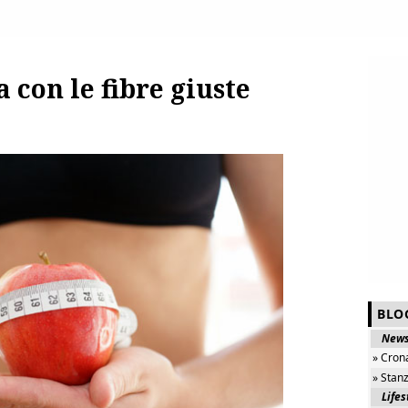
 con le fibre giuste
BLO
New
» Cron
» Stan
Lifes