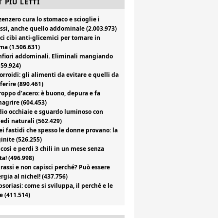
 PIÙ LETTI
zenzero cura lo stomaco e scioglie i
ssi, anche quello addominale (2.003.973)
ci cibi anti-glicemici per tornare in
ma (1.506.631)
fiori addominali. Eliminali mangiando
159.924)
rroidi: gli alimenti da evitare e quelli da
ferire (890.461)
roppo d’acero: è buono, depura e fa
agrire (604.453)
io occhiaie e sguardo luminoso con
edi naturali (562.429)
i fastidi che spesso le donne provano: la
inite (526.255)
 così e perdi 3 chili in un mese senza
ta! (496.998)
rassi e non capisci perché? Può essere
ergia al nichel! (437.756)
psoriasi: come si sviluppa, il perché e le
e (411.514)