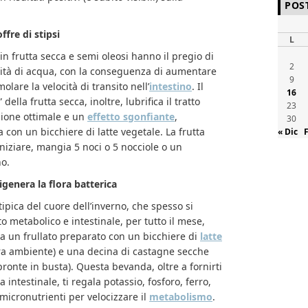
POS
ffre di stipsi
L
 in frutta secca e semi oleosi hanno il pregio di
2
ità di acqua, con la conseguenza di aumentare
9
molare la velocità di transito nell’
intestino
. Il
16
ella frutta secca, inoltre, lubrifica il tratto
23
zione ottimale e un
effetto sgonfiante
,
30
con un bicchiere di latte vegetale. La frutta
« Dic
iniziare, mangia 5 noci o 5 nocciole o un
no.
rigenera la flora batterica
tipica del cuore dell’inverno, che spesso si
 metabolico e intestinale, per tutto il mese,
na un frullato preparato con un bicchiere di
latte
a ambiente) e una decina di castagne secche
 pronte in busta). Questa bevanda, oltre a fornirti
a intestinale, ti regala potassio, fosforo, ferro,
micronutrienti per velocizzare il
metabolismo
.