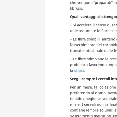
che vengono “preparati” i
fibroso.
Quali vantaggi si otteng
– Si accelera il senso di s
utile assumere le fibre com
– Le fibre solubili aiutano
l’assorbimento dei carboidr
transito intestinale delle f
– Le fibre stimolano la cre
probiotica favorendo l’equi
la
stipsi
.
Scegli sempre i cereali int
Per un mese, fai colazione c
preferendo al grano l’avena,
tiepido (meglio se vegetale
miele. I cereali non raffinat
contiene le fibre solubili) 
svuotamento mattutino, con r