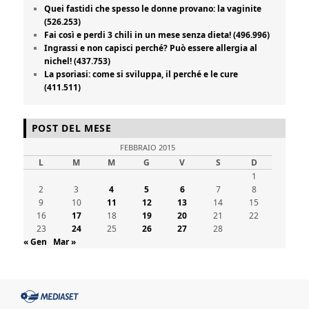
Quei fastidi che spesso le donne provano: la vaginite
(526.253)
Fai così e perdi 3 chili in un mese senza dieta! (496.996)
Ingrassi e non capisci perché? Può essere allergia al
nichel! (437.753)
La psoriasi: come si sviluppa, il perché e le cure
(411.511)
POST DEL MESE
FEBBRAIO 2015
L
M
M
G
V
S
D
1
2
3
4
5
6
7
8
9
10
11
12
13
14
15
16
17
18
19
20
21
22
23
24
25
26
27
28
« Gen
Mar »