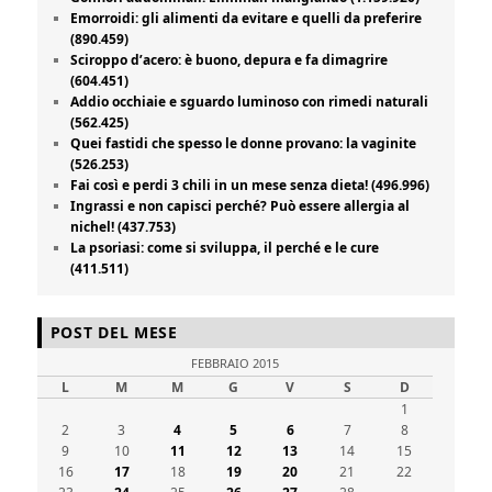
Emorroidi: gli alimenti da evitare e quelli da preferire
(890.459)
Sciroppo d’acero: è buono, depura e fa dimagrire
(604.451)
Addio occhiaie e sguardo luminoso con rimedi naturali
(562.425)
Quei fastidi che spesso le donne provano: la vaginite
(526.253)
Fai così e perdi 3 chili in un mese senza dieta! (496.996)
Ingrassi e non capisci perché? Può essere allergia al
nichel! (437.753)
La psoriasi: come si sviluppa, il perché e le cure
(411.511)
POST DEL MESE
FEBBRAIO 2015
L
M
M
G
V
S
D
1
2
3
4
5
6
7
8
9
10
11
12
13
14
15
16
17
18
19
20
21
22