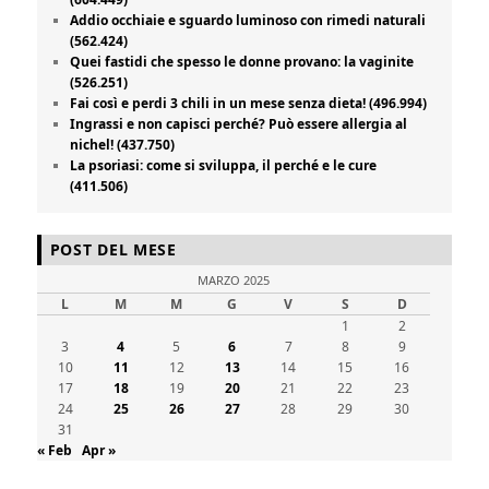
Addio occhiaie e sguardo luminoso con rimedi naturali
(562.424)
Quei fastidi che spesso le donne provano: la vaginite
(526.251)
Fai così e perdi 3 chili in un mese senza dieta! (496.994)
Ingrassi e non capisci perché? Può essere allergia al
nichel! (437.750)
La psoriasi: come si sviluppa, il perché e le cure
(411.506)
POST DEL MESE
MARZO 2025
L
M
M
G
V
S
D
1
2
3
4
5
6
7
8
9
10
11
12
13
14
15
16
17
18
19
20
21
22
23
24
25
26
27
28
29
30
31
« Feb
Apr »