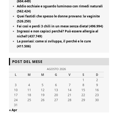
(604.449)
Addio occhiaie e sguardo luminoso con rimedi naturali
(562.424)
Quei fastidi che spesso le donne provano: la vaginite
(526.250)
Fai così e perdi 3 chili in un mese senza dieta! (496.994)
Ingrassi e non capisci perché? Può essere allergia al
nichel! (437.749)
La psoriasi: come si sviluppa, il perché e le cure
(411.506)
POST DEL MESE
AGOSTO 2026
L
M
M
G
V
S
D
1
2
3
4
5
6
7
8
9
10
11
12
13
14
15
16
17
18
19
20
21
22
23
24
25
26
27
28
29
30
31
« Apr