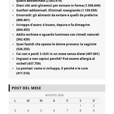
quello addominale (2.003.974)
Dieci cibi anti-glicemici per tornare in forma (1.506.640)
Gonfiori addominali. Eliminali mangiando (1.159.930)
Emorroidi: gli alimenti da evitare e quelli da preferire
(890.461)
Sciroppo d’acero: è buono, depura e fa dimagrire
(604.455)
Addio occhiaie e sguardo luminoso con rimedi naturali
(562.429)
Quei fastidi che spesso le donne provano: la vaginite
(526.255)
Fai così e perdi 3 chili in un mese senza dieta! (497.001)
Ingrassi e non capisci perché? Può essere allergia al
nichel! (437.759)
La psoriasi: come si sviluppa, il perché e le cure
(411.516)
POST DEL MESE
AGOSTO 2026
L
M
M
G
V
S
D
1
2
3
4
5
6
7
8
9