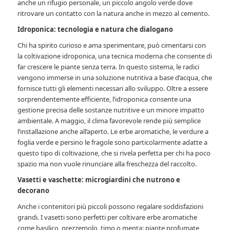
anche un rifugio personale, un piccolo angolo verde dove
ritrovare un contatto con la natura anche in mezzo al cemento.
Idroponica: tecnologia e natura che dialogano
Chi ha spirito curioso e ama sperimentare, può cimentarsi con
la coltivazione idroponica, una tecnica moderna che consente di
far crescere le piante senza terra. In questo sistema, le radici
vengono immerse in una soluzione nutritiva a base d’acqua, che
fornisce tutti gli elementi necessari allo sviluppo. Oltre a essere
sorprendentemente efficiente, l’idroponica consente una
gestione precisa delle sostanze nutritive e un minore impatto
ambientale. A maggio, il clima favorevole rende più semplice
l’installazione anche all’aperto. Le erbe aromatiche, le verdure a
foglia verde e persino le fragole sono particolarmente adatte a
questo tipo di coltivazione, che si rivela perfetta per chi ha poco
spazio ma non vuole rinunciare alla freschezza del raccolto.
Vasetti e vaschette: microgiardini che nutrono e
decorano
Anche i contenitori più piccoli possono regalare soddisfazioni
grandi. I vasetti sono perfetti per coltivare erbe aromatiche
come basilico, prezzemolo, timo o menta: piante profumate,