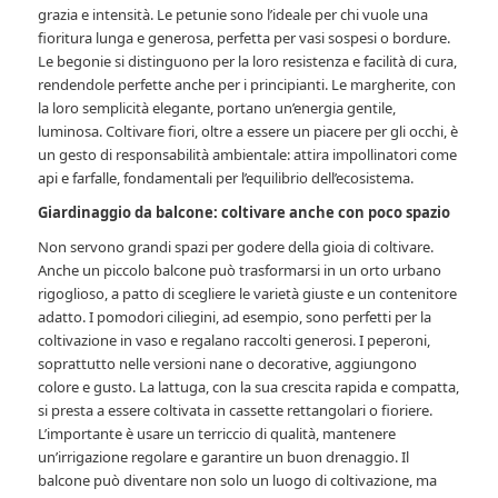
grazia e intensità. Le petunie sono l’ideale per chi vuole una
fioritura lunga e generosa, perfetta per vasi sospesi o bordure.
Le begonie si distinguono per la loro resistenza e facilità di cura,
rendendole perfette anche per i principianti. Le margherite, con
la loro semplicità elegante, portano un’energia gentile,
luminosa. Coltivare fiori, oltre a essere un piacere per gli occhi, è
un gesto di responsabilità ambientale: attira impollinatori come
api e farfalle, fondamentali per l’equilibrio dell’ecosistema.
Giardinaggio da balcone: coltivare anche con poco spazio
Non servono grandi spazi per godere della gioia di coltivare.
Anche un piccolo balcone può trasformarsi in un orto urbano
rigoglioso, a patto di scegliere le varietà giuste e un contenitore
adatto. I pomodori ciliegini, ad esempio, sono perfetti per la
coltivazione in vaso e regalano raccolti generosi. I peperoni,
soprattutto nelle versioni nane o decorative, aggiungono
colore e gusto. La lattuga, con la sua crescita rapida e compatta,
si presta a essere coltivata in cassette rettangolari o fioriere.
L’importante è usare un terriccio di qualità, mantenere
un’irrigazione regolare e garantire un buon drenaggio. Il
balcone può diventare non solo un luogo di coltivazione, ma