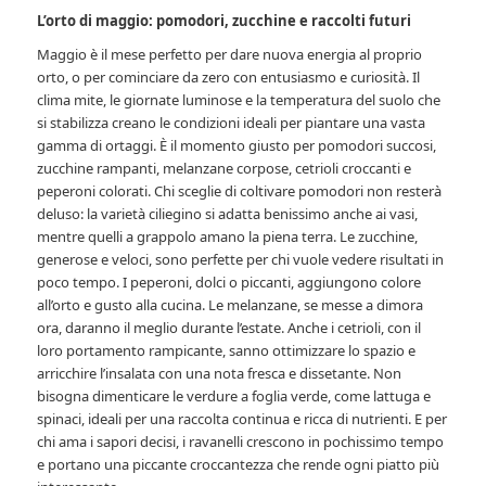
L’orto di maggio: pomodori, zucchine e raccolti futuri
Maggio è il mese perfetto per dare nuova energia al proprio
orto, o per cominciare da zero con entusiasmo e curiosità. Il
clima mite, le giornate luminose e la temperatura del suolo che
si stabilizza creano le condizioni ideali per piantare una vasta
gamma di ortaggi. È il momento giusto per pomodori succosi,
zucchine rampanti, melanzane corpose, cetrioli croccanti e
peperoni colorati. Chi sceglie di coltivare pomodori non resterà
deluso: la varietà ciliegino si adatta benissimo anche ai vasi,
mentre quelli a grappolo amano la piena terra. Le zucchine,
generose e veloci, sono perfette per chi vuole vedere risultati in
poco tempo. I peperoni, dolci o piccanti, aggiungono colore
all’orto e gusto alla cucina. Le melanzane, se messe a dimora
ora, daranno il meglio durante l’estate. Anche i cetrioli, con il
loro portamento rampicante, sanno ottimizzare lo spazio e
arricchire l’insalata con una nota fresca e dissetante. Non
bisogna dimenticare le verdure a foglia verde, come lattuga e
spinaci, ideali per una raccolta continua e ricca di nutrienti. E per
chi ama i sapori decisi, i ravanelli crescono in pochissimo tempo
e portano una piccante croccantezza che rende ogni piatto più