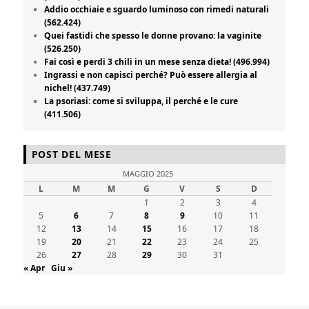
Addio occhiaie e sguardo luminoso con rimedi naturali
(562.424)
Quei fastidi che spesso le donne provano: la vaginite
(526.250)
Fai così e perdi 3 chili in un mese senza dieta! (496.994)
Ingrassi e non capisci perché? Può essere allergia al
nichel! (437.749)
La psoriasi: come si sviluppa, il perché e le cure
(411.506)
POST DEL MESE
MAGGIO 2025
L
M
M
G
V
S
D
1
2
3
4
5
6
7
8
9
10
11
12
13
14
15
16
17
18
19
20
21
22
23
24
25
26
27
28
29
30
31
« Apr
Giu »