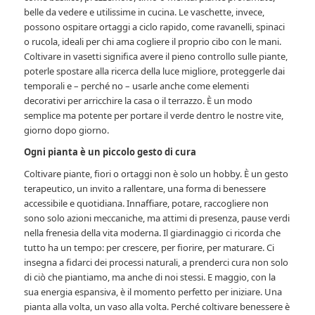
belle da vedere e utilissime in cucina. Le vaschette, invece,
possono ospitare ortaggi a ciclo rapido, come ravanelli, spinaci
o rucola, ideali per chi ama cogliere il proprio cibo con le mani.
Coltivare in vasetti significa avere il pieno controllo sulle piante,
poterle spostare alla ricerca della luce migliore, proteggerle dai
temporali e – perché no – usarle anche come elementi
decorativi per arricchire la casa o il terrazzo. È un modo
semplice ma potente per portare il verde dentro le nostre vite,
giorno dopo giorno.
Ogni pianta è un piccolo gesto di cura
Coltivare piante, fiori o ortaggi non è solo un hobby. È un gesto
terapeutico, un invito a rallentare, una forma di benessere
accessibile e quotidiana. Innaffiare, potare, raccogliere non
sono solo azioni meccaniche, ma attimi di presenza, pause verdi
nella frenesia della vita moderna. Il giardinaggio ci ricorda che
tutto ha un tempo: per crescere, per fiorire, per maturare. Ci
insegna a fidarci dei processi naturali, a prenderci cura non solo
di ciò che piantiamo, ma anche di noi stessi. E maggio, con la
sua energia espansiva, è il momento perfetto per iniziare. Una
pianta alla volta, un vaso alla volta. Perché coltivare benessere è