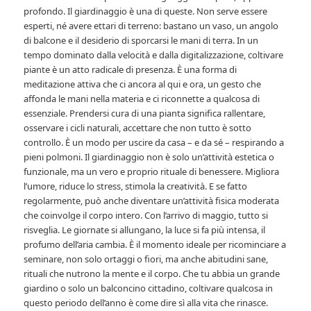
profondo. Il giardinaggio è una di queste. Non serve essere
esperti, né avere ettari di terreno: bastano un vaso, un angolo
di balcone e il desiderio di sporcarsi le mani di terra. In un
tempo dominato dalla velocità e dalla digitalizzazione, coltivare
piante è un atto radicale di presenza. È una forma di
meditazione attiva che ci ancora al qui e ora, un gesto che
affonda le mani nella materia e ci riconnette a qualcosa di
essenziale. Prendersi cura di una pianta significa rallentare,
osservare i cicli naturali, accettare che non tutto è sotto
controllo. È un modo per uscire da casa – e da sé – respirando a
pieni polmoni. Il giardinaggio non è solo un’attività estetica o
funzionale, ma un vero e proprio rituale di benessere. Migliora
l’umore, riduce lo stress, stimola la creatività. E se fatto
regolarmente, può anche diventare un’attività fisica moderata
che coinvolge il corpo intero. Con l’arrivo di maggio, tutto si
risveglia. Le giornate si allungano, la luce si fa più intensa, il
profumo dell’aria cambia. È il momento ideale per ricominciare a
seminare, non solo ortaggi o fiori, ma anche abitudini sane,
rituali che nutrono la mente e il corpo. Che tu abbia un grande
giardino o solo un balconcino cittadino, coltivare qualcosa in
questo periodo dell’anno è come dire sì alla vita che rinasce.