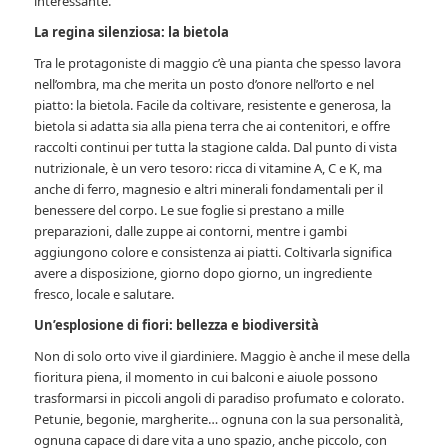
interessante.
La regina silenziosa: la bietola
Tra le protagoniste di maggio c’è una pianta che spesso lavora
nell’ombra, ma che merita un posto d’onore nell’orto e nel
piatto: la bietola. Facile da coltivare, resistente e generosa, la
bietola si adatta sia alla piena terra che ai contenitori, e offre
raccolti continui per tutta la stagione calda. Dal punto di vista
nutrizionale, è un vero tesoro: ricca di vitamine A, C e K, ma
anche di ferro, magnesio e altri minerali fondamentali per il
benessere del corpo. Le sue foglie si prestano a mille
preparazioni, dalle zuppe ai contorni, mentre i gambi
aggiungono colore e consistenza ai piatti. Coltivarla significa
avere a disposizione, giorno dopo giorno, un ingrediente
fresco, locale e salutare.
Un’esplosione di fiori: bellezza e biodiversità
Non di solo orto vive il giardiniere. Maggio è anche il mese della
fioritura piena, il momento in cui balconi e aiuole possono
trasformarsi in piccoli angoli di paradiso profumato e colorato.
Petunie, begonie, margherite… ognuna con la sua personalità,
ognuna capace di dare vita a uno spazio, anche piccolo, con