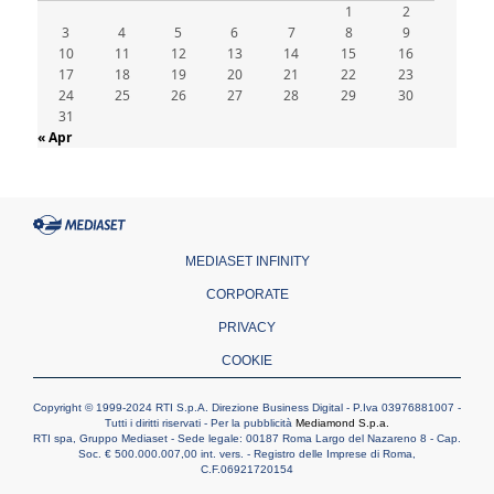
1
2
3
4
5
6
7
8
9
10
11
12
13
14
15
16
17
18
19
20
21
22
23
24
25
26
27
28
29
30
31
« Apr
MEDIASET INFINITY
CORPORATE
PRIVACY
COOKIE
Copyright © 1999-2024 RTI S.p.A. Direzione Business Digital - P.Iva 03976881007 -
Tutti i diritti riservati - Per la pubblicità
Mediamond S.p.a.
RTI spa, Gruppo Mediaset - Sede legale: 00187 Roma Largo del Nazareno 8 - Cap.
Soc. € 500.000.007,00 int. vers. - Registro delle Imprese di Roma,
C.F.06921720154