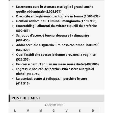
Lo zenzero cura lo stomaco e scioglie i grassi, anche
quello addominale (2.003.974)
Dieci cibi anti-glicemici per tornare in forma (1.506.632)
Gonfiori addominali. Eliminali mangiando (1.159.930)
Emorroidi: gli alimenti da evitare e quelli da preferire
(890.461)
Sciroppo d’acero: è buono, depura e fa dimagrire
(604.455)
Addio occhiaie e sguardo luminoso con rimedi naturali
(562.429)
Quei fastidi che spesso le donne provano: la vaginite
(526.255)
Fai così e perdi 3 chili in un mese senza dieta! (497.000)
Ingrassi e non capisci perché? Può essere allergia al
nichel! (437.759)
La psoriasi: come si sviluppa, il perché e le cure
(411.516)
POST DEL MESE
AGOSTO 2026
L
M
M
G
V
S
D