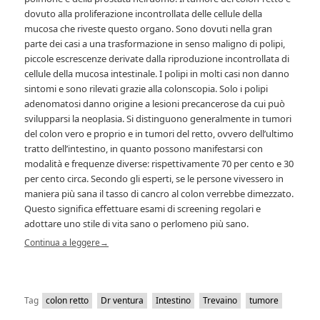
dovuto alla proliferazione incontrollata delle cellule della
mucosa che riveste questo organo. Sono dovuti nella gran
parte dei casi a una trasformazione in senso maligno di polipi,
piccole escrescenze derivate dalla riproduzione incontrollata di
cellule della mucosa intestinale. I polipi in molti casi non danno
sintomi e sono rilevati grazie alla colonscopia. Solo i polipi
adenomatosi danno origine a lesioni precancerose da cui può
svilupparsi la neoplasia. Si distinguono generalmente in tumori
del colon vero e proprio e in tumori del retto, ovvero dell’ultimo
tratto dell’intestino, in quanto possono manifestarsi con
modalità e frequenze diverse: rispettivamente 70 per cento e 30
per cento circa. Secondo gli esperti, se le persone vivessero in
maniera più sana il tasso di cancro al colon verrebbe dimezzato.
Questo significa effettuare esami di screening regolari e
adottare uno stile di vita sano o perlomeno più sano.
Continua a leggere
→
Tag
colon retto
Dr ventura
Intestino
Trevaino
tumore