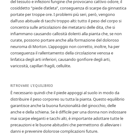
del tessuto e infezioni fungine che provocano cattivo odore, il
cosiddetto “piede d’atleta”, conseguenza di scarpe da ginnastica
portate per troppe ore. I problemi più seri, però, vengono
dall’uso abituale di tacchi troppo alti: tutto il peso del corpo si
concentra sulle articolazioni dei metatarsi delle dita, che si
infiammano causando callosità dolenti alla pianta che, se non
curate, possono portare anche alla formazione del doloroso
neuroma di Morton. L’appoggio non corretto, inoltre, ha per
conseguenza il rallentamento della circolazione venosa e
linfatica degli arti inferiori, causando gonfiore degli arti,
varicosità, capillari fragili, cellulite.
RITROVARE L’EQUILIBRIO
È necessario quindi che il piede appoggi al suolo in modo da
distribuire il peso corporeo su tutta la pianta. Questo equilibrio
garantisce anche la buona funzionalità del ginocchio, delle
anche e della schiena. Se è difficile per una donna non indossare
mai scarpe eleganti e tacchi alti, è importante adottare tutte le
precauzioni e le buone abitudini che permettono di alleviare i
danni e prevenire dolorose complicazioni future.