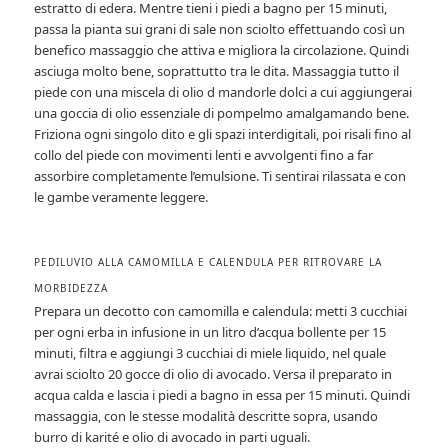
estratto di edera. Mentre tieni i piedi a bagno per 15 minuti,
passa la pianta sui grani di sale non sciolto effettuando così un
benefico massaggio che attiva e migliora la circolazione. Quindi
asciuga molto bene, soprattutto tra le dita. Massaggia tutto il
piede con una miscela di olio d mandorle dolci a cui aggiungerai
una goccia di olio essenziale di pompelmo amalgamando bene.
Friziona ogni singolo dito e gli spazi interdigitali, poi risali fino al
collo del piede con movimenti lenti e avvolgenti fino a far
assorbire completamente l’emulsione. Ti sentirai rilassata e con
le gambe veramente leggere.
PEDILUVIO ALLA CAMOMILLA E CALENDULA PER RITROVARE LA
MORBIDEZZA
Prepara un decotto con camomilla e calendula: metti 3 cucchiai
per ogni erba in infusione in un litro d’acqua bollente per 15
minuti, filtra e aggiungi 3 cucchiai di miele liquido, nel quale
avrai sciolto 20 gocce di olio di avocado. Versa il preparato in
acqua calda e lascia i piedi a bagno in essa per 15 minuti. Quindi
massaggia, con le stesse modalità descritte sopra, usando
burro di karité e olio di avocado in parti uguali.