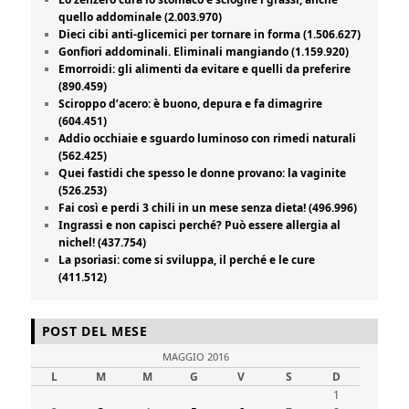
quello addominale (2.003.970)
Dieci cibi anti-glicemici per tornare in forma (1.506.627)
Gonfiori addominali. Eliminali mangiando (1.159.920)
Emorroidi: gli alimenti da evitare e quelli da preferire
(890.459)
Sciroppo d’acero: è buono, depura e fa dimagrire
(604.451)
Addio occhiaie e sguardo luminoso con rimedi naturali
(562.425)
Quei fastidi che spesso le donne provano: la vaginite
(526.253)
Fai così e perdi 3 chili in un mese senza dieta! (496.996)
Ingrassi e non capisci perché? Può essere allergia al
nichel! (437.754)
La psoriasi: come si sviluppa, il perché e le cure
(411.512)
POST DEL MESE
MAGGIO 2016
L
M
M
G
V
S
D
1