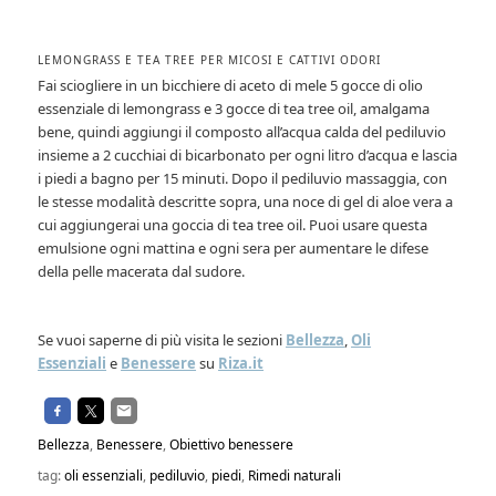
LEMONGRASS E TEA TREE PER MICOSI E CATTIVI ODORI
Fai sciogliere in un bicchiere di aceto di mele 5 gocce di olio
essenziale di lemongrass e 3 gocce di tea tree oil, amalgama
bene, quindi aggiungi il composto all’acqua calda del pediluvio
insieme a 2 cucchiai di bicarbonato per ogni litro d’acqua e lascia
i piedi a bagno per 15 minuti. Dopo il pediluvio massaggia, con
le stesse modalità descritte sopra, una noce di gel di aloe vera a
cui aggiungerai una goccia di tea tree oil. Puoi usare questa
emulsione ogni mattina e ogni sera per aumentare le difese
della pelle macerata dal sudore.
Se vuoi saperne di più visita le sezioni
Bellezza
,
Oli
Essenziali
e
Benessere
su
Riza.it
Bellezza
,
Benessere
,
Obiettivo benessere
tag:
oli essenziali
,
pediluvio
,
piedi
,
Rimedi naturali