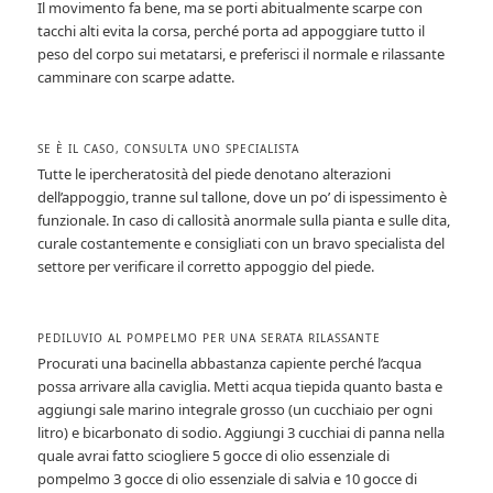
Il movimento fa bene, ma se porti abitualmente scarpe con
tacchi alti evita la corsa, perché porta ad appoggiare tutto il
peso del corpo sui metatarsi, e preferisci il normale e rilassante
camminare con scarpe adatte.
SE È IL CASO, CONSULTA UNO SPECIALISTA
Tutte le ipercheratosità del piede denotano alterazioni
dell’appoggio, tranne sul tallone, dove un po’ di ispessimento è
funzionale. In caso di callosità anormale sulla pianta e sulle dita,
curale costantemente e consigliati con un bravo specialista del
settore per verificare il corretto appoggio del piede.
PEDILUVIO AL POMPELMO PER UNA SERATA RILASSANTE
Procurati una bacinella abbastanza capiente perché l’acqua
possa arrivare alla caviglia. Metti acqua tiepida quanto basta e
aggiungi sale marino integrale grosso (un cucchiaio per ogni
litro) e bicarbonato di sodio. Aggiungi 3 cucchiai di panna nella
quale avrai fatto sciogliere 5 gocce di olio essenziale di
pompelmo 3 gocce di olio essenziale di salvia e 10 gocce di