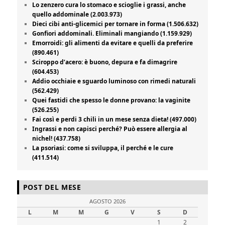
Lo zenzero cura lo stomaco e scioglie i grassi, anche
quello addominale (2.003.973)
Dieci cibi anti-glicemici per tornare in forma (1.506.632)
Gonfiori addominali. Eliminali mangiando (1.159.929)
Emorroidi: gli alimenti da evitare e quelli da preferire
(890.461)
Sciroppo d’acero: è buono, depura e fa dimagrire
(604.453)
Addio occhiaie e sguardo luminoso con rimedi naturali
(562.429)
Quei fastidi che spesso le donne provano: la vaginite
(526.255)
Fai così e perdi 3 chili in un mese senza dieta! (497.000)
Ingrassi e non capisci perché? Può essere allergia al
nichel! (437.758)
La psoriasi: come si sviluppa, il perché e le cure
(411.514)
POST DEL MESE
AGOSTO 2026
L
M
M
G
V
S
D
1
2