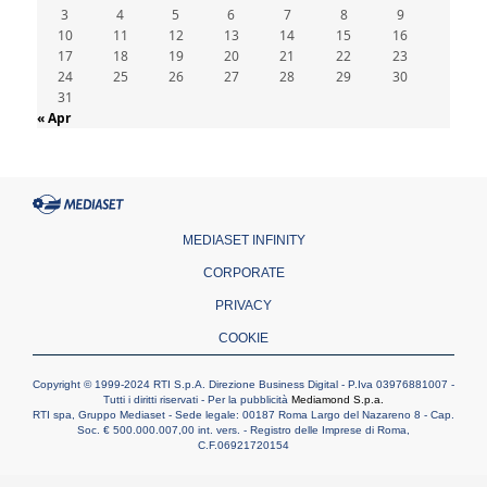
3
4
5
6
7
8
9
10
11
12
13
14
15
16
17
18
19
20
21
22
23
24
25
26
27
28
29
30
31
« Apr
MEDIASET INFINITY
CORPORATE
PRIVACY
COOKIE
Copyright © 1999-2024 RTI S.p.A. Direzione Business Digital - P.Iva 03976881007 -
Tutti i diritti riservati - Per la pubblicità
Mediamond S.p.a.
RTI spa, Gruppo Mediaset - Sede legale: 00187 Roma Largo del Nazareno 8 - Cap.
Soc. € 500.000.007,00 int. vers. - Registro delle Imprese di Roma,
C.F.06921720154