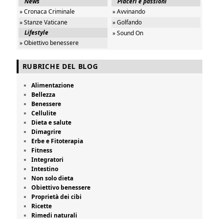
News
Piaceri e passioni
» Cronaca Criminale
» Avvinando
» Stanze Vaticane
» Golfando
Lifestyle
» Sound On
» Obiettivo benessere
RUBRICHE DEL BLOG
Alimentazione
Bellezza
Benessere
Cellulite
Dieta e salute
Dimagrire
Erbe e Fitoterapia
Fitness
Integratori
Intestino
Non solo dieta
Obiettivo benessere
Proprietà dei cibi
Ricette
Rimedi naturali