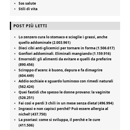
Sos salute
Stili di vita
POST PIÙ LETTI
Lo zenzero cura lo stomaco e scioglie i grassi, anche
quello addominale (2.003.961)
Dieci cibi anti-glicemici per tornare in forma (1.506.617)
Gonfiori addominali. Eliminali mangiando (1.159.916)
Emorroidi: gli alimenti da evitare e quelli da preferire
(890.456)
Sciroppo d’acero: è buono, depura e fa dimagrire
(604.449)
Addio occhiaie e sguardo luminoso con rimedi naturali
(562.424)
Quei fastidi che spesso le donne provano: la vaginite
(526.251)
Fai così e perdi 3 chili in un mese senza dieta! (496.994)
Ingrassi e non capisci perché? Può essere allergia al
nichel! (437.750)
La psoriasi: come si sviluppa, il perché e le cure
(411.506)