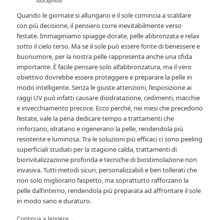
Istockphoto
Quando le giornate si allungano e il sole comincia a scaldare
con più decisione, il pensiero corre inevitabilmente verso
l’estate. Immaginiamo spiagge dorate, pelle abbronzata e relax
sotto il cielo terso. Ma se il sole può essere fonte di benessere e
buonumore, per la nostra pelle rappresenta anche una sfida
importante. È facile pensare solo all’abbronzatura, ma il vero
obiettivo dovrebbe essere proteggere e preparare la pelle in
modo intelligente. Senza le giuste attenzioni, l’esposizione ai
raggi UV può infatti causare disidratazione, cedimenti, macchie
e invecchiamento precoce. Ecco perché, nei mesi che precedono
l’estate, vale la pena dedicare tempo a trattamenti che
rinforzano, idratano e rigenerano la pelle, rendendola più
resistente e luminosa. Tra le soluzioni più efficaci ci sono peeling
superficiali studiati per la stagione calda, trattamenti di
biorivitalizzazione profonda e tecniche di biostimolazione non
invasiva. Tutti metodi sicuri, personalizzabili e ben tollerati che
non solo migliorano l’aspetto, ma soprattutto rafforzano la
pelle dall’interno, rendendola più preparata ad affrontare il sole
in modo sano e duraturo.
Continua a leggere
→