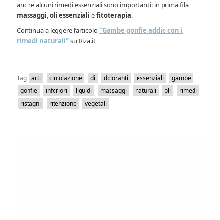
anche alcuni rimedi essenziali sono importanti: in prima fila
massaggi
,
oli essenziali
e
fitoterapia
.
Continua a leggere l’articolo
“Gambe gonfie addio con i
rimedi naturali”
su Riza.it
Tag
arti
circolazione
di
doloranti
essenziali
gambe
gonfie
inferiori
liquidi
massaggi
naturali
oli
rimedi
ristagni
ritenzione
vegetali