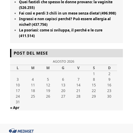
Quei fastidi che spesso le donne provano: la vaginite
(526.255)
Fai così e perdi 3 chili in un mese senza dieta! (496.998)
Ingrassi e non capisci perché? Può essere allergia al
nichel! (437.756)
La psoriasi: come si sviluppa, il perché e le cure
(411.514)
POST DEL MESE
AGOSTO 2026
L
M
M
G
V
S
D
1
2
3
4
5
6
7
8
9
10
11
12
13
14
15
16
17
18
19
20
21
22
23
24
25
26
27
28
29
30
31
« Apr