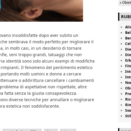
» Obie
RUB
Al
Bel
ovano insoddisfatte dopo aver subito un
Be
 che sembrava il modo perfetto per migliorare il
Cel
a, in molti casi, in un desiderio di tornare
Die
nfie, seni troppo grandi, tatuaggi che non
Di
Erb
ia identità sono solo alcuni esempi di modifiche
Fit
 rimpianti. Il fenomeno del pentimento estetico
Int
ta portando molti uomini e donne a cercare
Int
attenuare o addirittura cancellare i cambiamenti
Non
un problema di aspettative non rispettate, altre
Obi
va fatta senza la giusta consapevolezza.
Pro
Ric
ono diverse tecniche per annullare o migliorare
Rim
ra estetica non soddisfacente.
Sos
Stil