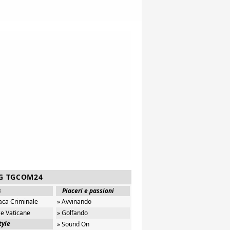
G TGCOM24
s
Piaceri e passioni
aca Criminale
» Avvinando
ze Vaticane
» Golfando
tyle
» Sound On