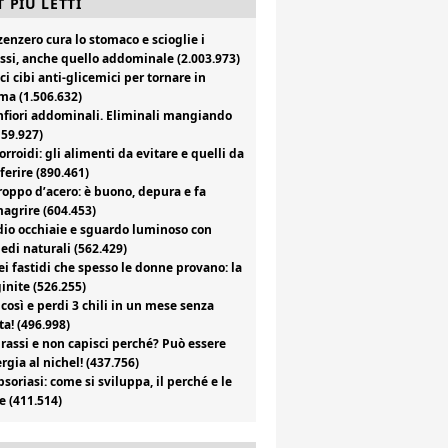
 PIÙ LETTI
zenzero cura lo stomaco e scioglie i
ssi, anche quello addominale (2.003.973)
ci cibi anti-glicemici per tornare in
ma (1.506.632)
fiori addominali. Eliminali mangiando
159.927)
rroidi: gli alimenti da evitare e quelli da
ferire (890.461)
roppo d’acero: è buono, depura e fa
agrire (604.453)
io occhiaie e sguardo luminoso con
edi naturali (562.429)
i fastidi che spesso le donne provano: la
inite (526.255)
 così e perdi 3 chili in un mese senza
ta! (496.998)
rassi e non capisci perché? Può essere
ergia al nichel! (437.756)
psoriasi: come si sviluppa, il perché e le
e (411.514)