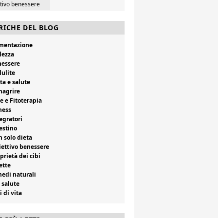
ttivo benessere
RICHE DEL BLOG
imentazione
lezza
nessere
lulite
ta e salute
magrire
e e Fitoterapia
ness
egratori
estino
 solo dieta
ettivo benessere
prietà dei cibi
ette
edi naturali
 salute
i di vita