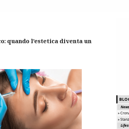
co: quando l’estetica diventa un
BLO
New
» Cron
» Stan
Lifes