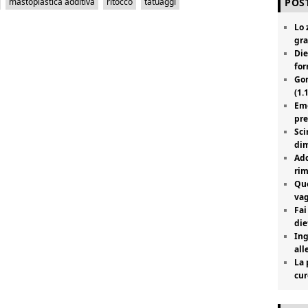
POST
mastoplastica additiva
ritocco
tatuaggi
Lo 
gra
Die
for
Gon
(1.
Emo
pre
Sci
dim
Add
rim
Que
vag
Fai
die
Ing
all
La 
cur