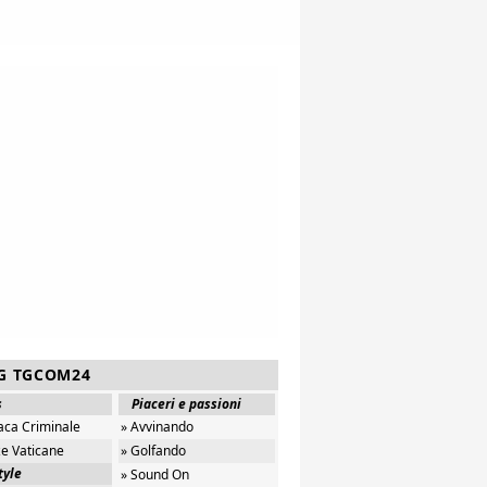
G TGCOM24
s
Piaceri e passioni
aca Criminale
» Avvinando
ze Vaticane
» Golfando
tyle
» Sound On