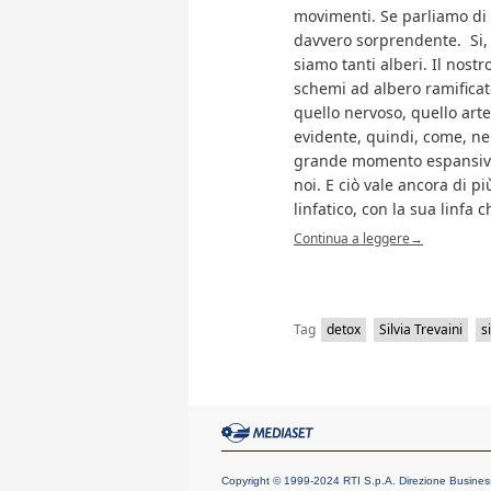
movimenti. Se parliamo di a
davvero sorprendente. Si, 
siamo tanti alberi. Il nost
schemi ad albero ramificato
quello nervoso, quello arte
evidente, quindi, come, nel
grande momento espansivo 
noi. E ciò vale ancora di pi
linfatico, con la sua linfa
Continua a leggere
→
Tag
detox
Silvia Trevaini
s
Copyright © 1999-2024 RTI S.p.A. Direzione Business Dig