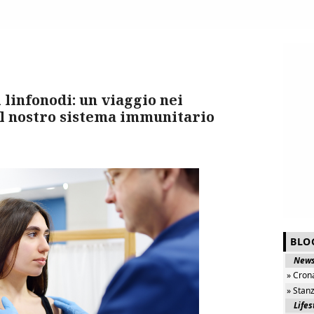
 linfonodi: un viaggio nei
el nostro sistema immunitario
BLO
New
» Cron
» Stan
Lifes