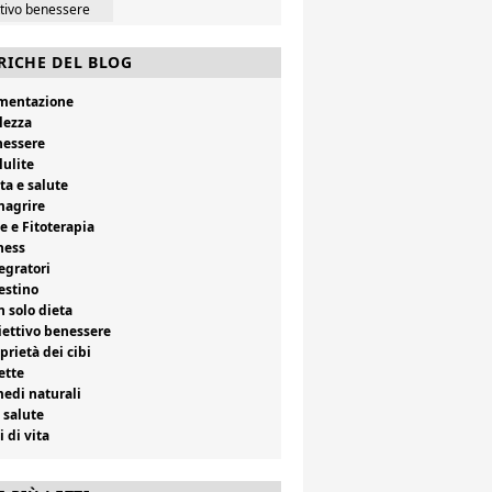
ttivo benessere
RICHE DEL BLOG
imentazione
lezza
nessere
lulite
ta e salute
magrire
e e Fitoterapia
ness
egratori
estino
 solo dieta
ettivo benessere
prietà dei cibi
ette
edi naturali
 salute
i di vita