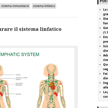
POST
sistema immunitario
sistema linfatico
Lo 
gra
Die
for
Gon
rare il sistema linfatico
(1.
Emo
pre
Sci
dim
Add
rim
Que
vag
Fai
die
Ing
all
La 
cur