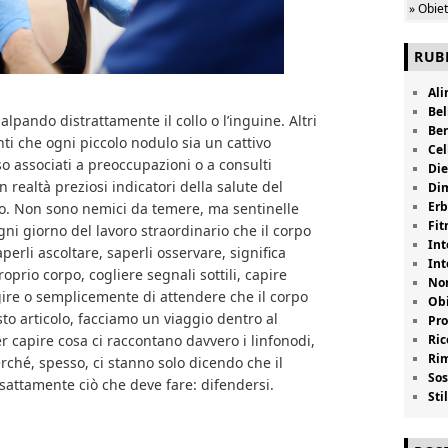
» Obie
RUB
Al
Bel
palpando distrattamente il collo o l’inguine. Altri
Be
nti che ogni piccolo nodulo sia un cattivo
Cel
so associati a preoccupazioni o a consulti
Die
n realtà preziosi indicatori della salute del
Di
Erb
o. Non sono nemici da temere, ma sentinelle
Fit
gni giorno del lavoro straordinario che il corpo
Int
erli ascoltare, saperli osservare, significa
Int
roprio corpo, cogliere segnali sottili, capire
Non
ire o semplicemente di attendere che il corpo
Obi
esto articolo, facciamo un viaggio dentro al
Pro
er capire cosa ci raccontano davvero i linfonodi,
Ric
Rim
ché, spesso, ci stanno solo dicendo che il
Sos
sattamente ciò che deve fare: difendersi.
Stil