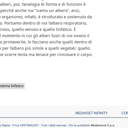
lberi, poi, l’analogia di forma e di funzioni è
perché anche noi “siamo un albero”, anzi,
ro organismo, infatti, è strutturato e sostenuto da
. Portiamo dentro di noi l’albero respiratorio,
rioso, quello venoso e quello linfatico. È
 momento in cui gli alberi fuori di noi vivono il
primaverile, lo facciano anche quelli dentro di
ù per l’albero più simile a quelli vegetali: quello
 che scorre lenta ma tenace per rinnovare il corpo.
istema linfatico
MEDIASET INFINITY
CO
ital - P.Iva 03976881007 - Tutti i diritti riservati - Per la pubblicità
Mediamond S.p.a.