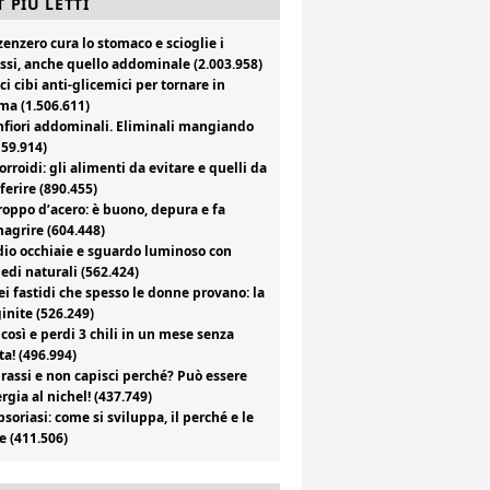
 PIÙ LETTI
zenzero cura lo stomaco e scioglie i
ssi, anche quello addominale (2.003.958)
ci cibi anti-glicemici per tornare in
ma (1.506.611)
fiori addominali. Eliminali mangiando
159.914)
rroidi: gli alimenti da evitare e quelli da
ferire (890.455)
roppo d’acero: è buono, depura e fa
agrire (604.448)
io occhiaie e sguardo luminoso con
edi naturali (562.424)
i fastidi che spesso le donne provano: la
inite (526.249)
 così e perdi 3 chili in un mese senza
ta! (496.994)
rassi e non capisci perché? Può essere
ergia al nichel! (437.749)
psoriasi: come si sviluppa, il perché e le
e (411.506)