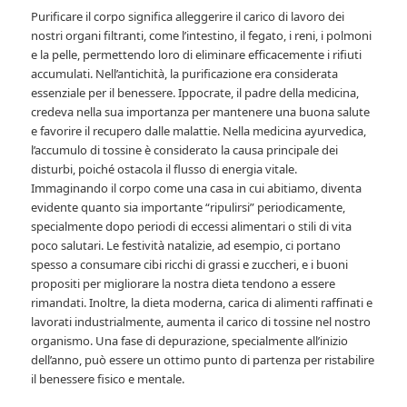
Purificare il corpo significa alleggerire il carico di lavoro dei
nostri organi filtranti, come l’intestino, il fegato, i reni, i polmoni
e la pelle, permettendo loro di eliminare efficacemente i rifiuti
accumulati. Nell’antichità, la purificazione era considerata
essenziale per il benessere. Ippocrate, il padre della medicina,
credeva nella sua importanza per mantenere una buona salute
e favorire il recupero dalle malattie. Nella medicina ayurvedica,
l’accumulo di tossine è considerato la causa principale dei
disturbi, poiché ostacola il flusso di energia vitale.
Immaginando il corpo come una casa in cui abitiamo, diventa
evidente quanto sia importante “ripulirsi” periodicamente,
specialmente dopo periodi di eccessi alimentari o stili di vita
poco salutari. Le festività natalizie, ad esempio, ci portano
spesso a consumare cibi ricchi di grassi e zuccheri, e i buoni
propositi per migliorare la nostra dieta tendono a essere
rimandati. Inoltre, la dieta moderna, carica di alimenti raffinati e
lavorati industrialmente, aumenta il carico di tossine nel nostro
organismo. Una fase di depurazione, specialmente all’inizio
dell’anno, può essere un ottimo punto di partenza per ristabilire
il benessere fisico e mentale.