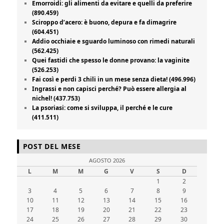
Emorroidi: gli alimenti da evitare e quelli da preferire
(890.459)
Sciroppo d’acero: è buono, depura e fa dimagrire
(604.451)
Addio occhiaie e sguardo luminoso con rimedi naturali
(562.425)
Quei fastidi che spesso le donne provano: la vaginite
(526.253)
Fai così e perdi 3 chili in un mese senza dieta! (496.996)
Ingrassi e non capisci perché? Può essere allergia al
nichel! (437.753)
La psoriasi: come si sviluppa, il perché e le cure
(411.511)
POST DEL MESE
AGOSTO 2026
L
M
M
G
V
S
D
1
2
3
4
5
6
7
8
9
10
11
12
13
14
15
16
17
18
19
20
21
22
23
24
25
26
27
28
29
30