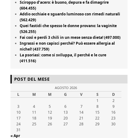
Sciroppo d’acero: è buono, depura e fa dimagrire
(604.455)
Addio occhiaie e sguardo luminoso con rimedi naturali
(562.429)
Quei fastidi che spesso le donne provano: la vaginite
(526.255)
Fai così e perdi 3 chili in un mese senza dieta! (497.000)
Ingrassi e non capisci perché? Può essere allergia al
nichel! (437.759)
La psoriasi: come si sviluppa, il perché e le cure
(411.516)
POST DEL MESE
AGOSTO 2026
L
M
M
G
V
S
D
1
2
3
4
5
6
7
8
9
10
11
12
13
14
15
16
17
18
19
20
21
22
23
24
25
26
27
28
29
30
31
« Apr