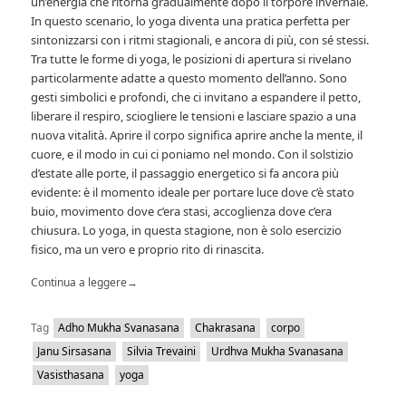
un’energia che ritorna gradualmente dopo il torpore invernale.
In questo scenario, lo yoga diventa una pratica perfetta per
sintonizzarsi con i ritmi stagionali, e ancora di più, con sé stessi.
Tra tutte le forme di yoga, le posizioni di apertura si rivelano
particolarmente adatte a questo momento dell’anno. Sono
gesti simbolici e profondi, che ci invitano a espandere il petto,
liberare il respiro, sciogliere le tensioni e lasciare spazio a una
nuova vitalità. Aprire il corpo significa aprire anche la mente, il
cuore, e il modo in cui ci poniamo nel mondo. Con il solstizio
d’estate alle porte, il passaggio energetico si fa ancora più
evidente: è il momento ideale per portare luce dove c’è stato
buio, movimento dove c’era stasi, accoglienza dove c’era
chiusura. Lo yoga, in questa stagione, non è solo esercizio
fisico, ma un vero e proprio rito di rinascita.
Continua a leggere
→
Tag
Adho Mukha Svanasana
Chakrasana
corpo
Janu Sirsasana
Silvia Trevaini
Urdhva Mukha Svanasana
Vasisthasana
yoga