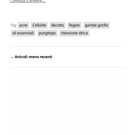
Continua a leggere
→
Tag
acne
Cellulite
decotto
fegato
gambe gonfie
oli essenziali
pungitopo
ritenzione idrica
←
Articoli meno recenti