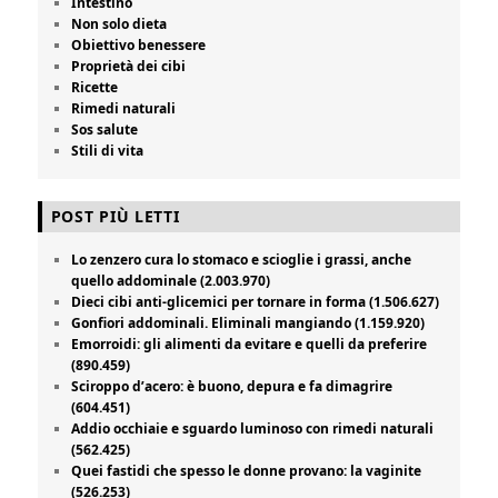
Intestino
Non solo dieta
Obiettivo benessere
Proprietà dei cibi
Ricette
Rimedi naturali
Sos salute
Stili di vita
POST PIÙ LETTI
Lo zenzero cura lo stomaco e scioglie i grassi, anche
quello addominale (2.003.970)
Dieci cibi anti-glicemici per tornare in forma (1.506.627)
Gonfiori addominali. Eliminali mangiando (1.159.920)
Emorroidi: gli alimenti da evitare e quelli da preferire
(890.459)
Sciroppo d’acero: è buono, depura e fa dimagrire
(604.451)
Addio occhiaie e sguardo luminoso con rimedi naturali
(562.425)
Quei fastidi che spesso le donne provano: la vaginite
(526.253)