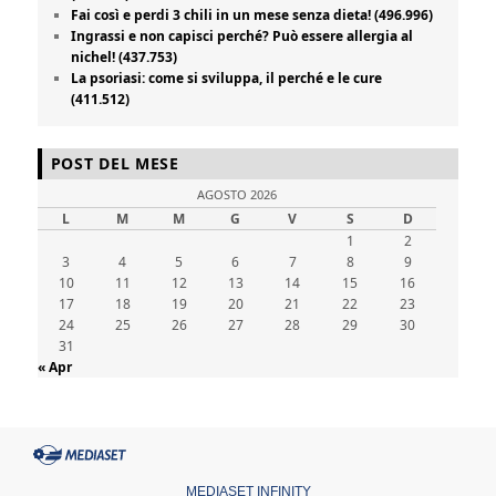
Fai così e perdi 3 chili in un mese senza dieta! (496.996)
Ingrassi e non capisci perché? Può essere allergia al
nichel! (437.753)
La psoriasi: come si sviluppa, il perché e le cure
(411.512)
POST DEL MESE
AGOSTO 2026
L
M
M
G
V
S
D
1
2
3
4
5
6
7
8
9
10
11
12
13
14
15
16
17
18
19
20
21
22
23
24
25
26
27
28
29
30
31
« Apr
MEDIASET INFINITY