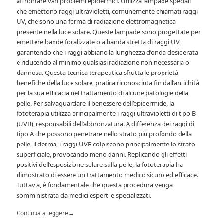
affrontare vari problemi epidermici. Utilizza lampade speciali
che emettono raggi ultravioletti, comunemente chiamati raggi
UV, che sono una forma di radiazione elettromagnetica
presente nella luce solare. Queste lampade sono progettate per
emettere bande focalizzate o a banda stretta di raggi UV,
garantendo che i raggi abbiano la lunghezza d’onda desiderata
e riducendo al minimo qualsiasi radiazione non necessaria o
dannosa. Questa tecnica terapeutica sfrutta le proprietà
benefiche della luce solare, pratica riconosciuta fin dall’antichità
per la sua efficacia nel trattamento di alcune patologie della
pelle. Per salvaguardare il benessere dell’epidermide, la
fototerapia utilizza principalmente i raggi ultravioletti di tipo B
(UVB), responsabili dell’abbronzatura. A differenza dei raggi di
tipo A che possono penetrare nello strato più profondo della
pelle, il derma, i raggi UVB colpiscono principalmente lo strato
superficiale, provocando meno danni. Replicando gli effetti
positivi dell’esposizione solare sulla pelle, la fototerapia ha
dimostrato di essere un trattamento medico sicuro ed efficace.
Tuttavia, è fondamentale che questa procedura venga
somministrata da medici esperti e specializzati.
Continua a leggere
→